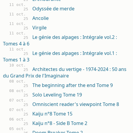
11 oct.
Odyssée de merde
25
11 oct.
Ancolie
25
11 oct.
Virgile
25
11 oct.
Le génie des alpages : Intégrale vol.2 :
25
Tomes 4 à 6
11 oct.
Le génie des alpages : Intégrale vol.1 :
25
Tomes 1 à 3
10 oct.
Architectes du vertige - 1974-2024 : 50 ans
25
du Grand Prix de l'Imaginaire
08 oct.
The beginning after the end Tome 9
25
08 oct.
Solo Leveling Tome 19
25
07 oct.
Omniscient reader's viewpoint Tome 8
25
07 oct.
Kaiju n°8 Tome 15
25
06 oct.
Kaiju n°8 - Side B Tome 2
25
05 oct.
Doom Breaker Tome 2