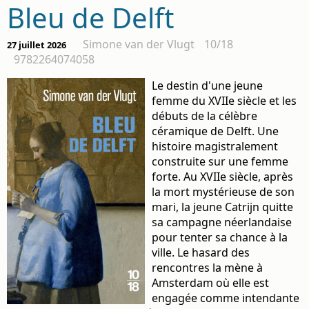
Bleu de Delft
Simone van der Vlugt
10/18
27 juillet 2026
9782264074058
Le destin d'une jeune
femme du XVIIe siècle et les
débuts de la célèbre
céramique de Delft. Une
histoire magistralement
construite sur une femme
forte. Au XVIIe siècle, après
la mort mystérieuse de son
mari, la jeune Catrijn quitte
sa campagne néerlandaise
pour tenter sa chance à la
ville. Le hasard des
rencontres la mène à
Amsterdam où elle est
engagée comme intendante