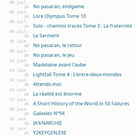
05 juil.
No pasaran, endgame
26
05 juil.
Lore Olympus Tome 10
26
05 juil.
Solo - chemins tracés Tome 3 : La fraternité
26
05 juil.
Le Serment
26
30 juin
No pasaran, le retour
26
28 juin
No pasaran, le jeu
26
24 juin
Madelaine avant l'aube
26
24 juin
Lightfall Tome 4 : L'entre-deux-mondes
26
24 juin
Attends-moi
26
24 juin
La réalité est énorme
26
21 juin
A Short History of the World in 50 Failures
26
20 juin
Galaxies N°94
26
20 juin
IA↯NARCHIE
26
19 juin
Y2KEYGEN.EXE
26