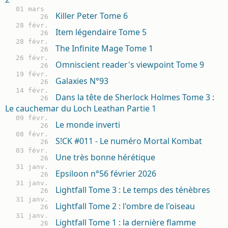
01 mars
Killer Peter Tome 6
26
28 févr.
Item légendaire Tome 5
26
28 févr.
The Infinite Mage Tome 1
26
26 févr.
Omniscient reader's viewpoint Tome 9
26
19 févr.
Galaxies N°93
26
14 févr.
Dans la tête de Sherlock Holmes Tome 3 :
26
Le cauchemar du Loch Leathan Partie 1
09 févr.
Le monde inverti
26
08 févr.
S!CK #011 - Le numéro Mortal Kombat
26
03 févr.
Une très bonne hérétique
26
31 janv.
Epsiloon n°56 février 2026
26
31 janv.
Lightfall Tome 3 : Le temps des ténèbres
26
31 janv.
Lightfall Tome 2 : l'ombre de l'oiseau
26
31 janv.
Lightfall Tome 1 : la dernière flamme
26