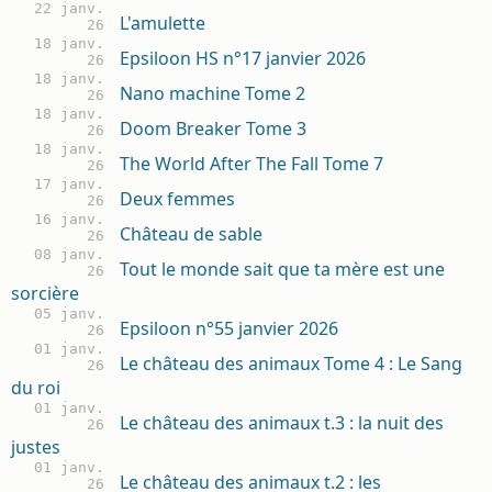
22 janv.
L'amulette
26
18 janv.
Epsiloon HS n°17 janvier 2026
26
18 janv.
Nano machine Tome 2
26
18 janv.
Doom Breaker Tome 3
26
18 janv.
The World After The Fall Tome 7
26
17 janv.
Deux femmes
26
16 janv.
Château de sable
26
08 janv.
Tout le monde sait que ta mère est une
26
sorcière
05 janv.
Epsiloon n°55 janvier 2026
26
01 janv.
Le château des animaux Tome 4 : Le Sang
26
du roi
01 janv.
Le château des animaux t.3 : la nuit des
26
justes
01 janv.
Le château des animaux t.2 : les
26