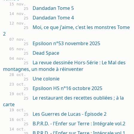
15 nov.
Dandadan Tome 5
25
14 nov.
Dandadan Tome 4
25
12 nov.
Moi, ce que j'aime, c'est les monstres Tome
25
2
07 nov.
Epsiloon n°53 novembre 2025
25
05 nov.
Dead Space
25
04 nov.
La revue dessinée Hors-Série : Le Mal des
25
montagnes, un monde à réinventer
28 oct.
Une colonie
25
23 oct.
Epsiloon HS n°16 octobre 2025
25
19 oct.
Le restaurant des recettes oubliées ; à la
25
carte
19 oct.
Les Guerres de Lucas - Épisode 2
25
16 oct.
B.P.R.D. - l'Enfer sur Terre : Intégrale vol.2
25
14 oct.
B.P.R.D. - l'Enfer sur Terre : Intégrale vol.1
25