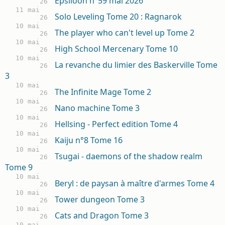
Epsiloon n°59 mai 2026
26
11 mai
Solo Leveling Tome 20 : Ragnarok
26
10 mai
The player who can't level up Tome 2
26
10 mai
High School Mercenary Tome 10
26
10 mai
La revanche du limier des Baskerville Tome
26
3
10 mai
The Infinite Mage Tome 2
26
10 mai
Nano machine Tome 3
26
10 mai
Hellsing - Perfect edition Tome 4
26
10 mai
Kaiju n°8 Tome 16
26
10 mai
Tsugai - daemons of the shadow realm
26
Tome 9
10 mai
Beryl : de paysan à maître d'armes Tome 4
26
10 mai
Tower dungeon Tome 3
26
10 mai
Cats and Dragon Tome 3
26
10 mai