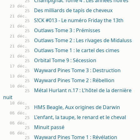
Champignac Tome 4 : Les années noires
25
23 déc.
Des milliards de tapis de cheveux
25
21 déc.
S!CK #013 - Le numéro Friday the 13th
25
21 déc.
Outlaws Tome 3 : Prémisses
25
21 déc.
Outlaws Tome 2 : Les rivages de Midaluss
25
21 déc.
Outlaws Tome 1 : le cartel des cimes
25
21 déc.
Orbital Tome 9 : Sécession
25
17 déc.
Wayward Pines Tome 3 : Destruction
25
13 déc.
Wayward Pines Tome 2 : Rébellion
25
10 déc.
Métal Hurlant n.17 : L'hôtel de la dernière
25
nuit
10 déc.
HMS Beagle, Aux origines de Darwin
25
06 déc.
L'enfant, la taupe, le renard et le cheval
25
06 déc.
Minuit passé
25
06 déc.
Wayward Pines Tome 1 : Révélation
25