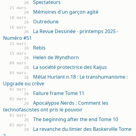
Spectateurs
26
21 mars
Mémoires d'un garçon agité
26
18 mars
Outredune
26
16 mars
La Revue Dessinée - printemps 2025 -
26
Numéro #51
15 mars
Rebis
26
15 mars
Helen de Wyndhorn
26
09 mars
La société protectrice des Kaijus
26
03 mars
Métal Hurlant n.18 : Le transhumanisme :
26
Upgrade ou crève
02 mars
Failure frame Tome 11
26
02 mars
Apocalypse Nerds : Comment les
26
technofascistes ont pris le pouvoir
01 mars
The beginning after the end Tome 10
26
01 mars
La revanche du limier des Baskerville Tome
26
2