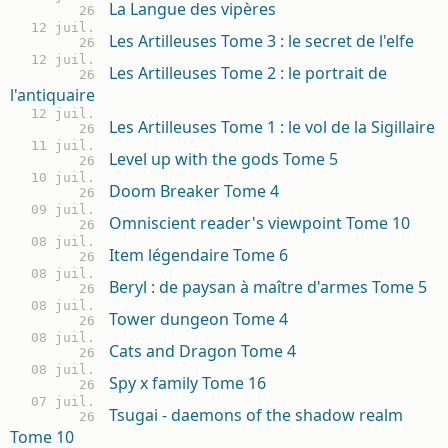
La Langue des vipères
26
12 juil.
Les Artilleuses Tome 3 : le secret de l'elfe
26
12 juil.
Les Artilleuses Tome 2 : le portrait de
26
l'antiquaire
12 juil.
Les Artilleuses Tome 1 : le vol de la Sigillaire
26
11 juil.
Level up with the gods Tome 5
26
10 juil.
Doom Breaker Tome 4
26
09 juil.
Omniscient reader's viewpoint Tome 10
26
08 juil.
Item légendaire Tome 6
26
08 juil.
Beryl : de paysan à maître d'armes Tome 5
26
08 juil.
Tower dungeon Tome 4
26
08 juil.
Cats and Dragon Tome 4
26
08 juil.
Spy x family Tome 16
26
07 juil.
Tsugai - daemons of the shadow realm
26
Tome 10