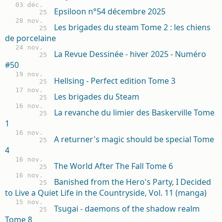
03 déc.
Epsiloon n°54 décembre 2025
25
28 nov.
Les brigades du steam Tome 2 : les chiens
25
de porcelaine
24 nov.
La Revue Dessinée - hiver 2025 - Numéro
25
#50
19 nov.
Hellsing - Perfect edition Tome 3
25
17 nov.
Les brigades du Steam
25
16 nov.
La revanche du limier des Baskerville Tome
25
1
16 nov.
A returner's magic should be special Tome
25
4
16 nov.
The World After The Fall Tome 6
25
16 nov.
Banished from the Hero's Party, I Decided
25
to Live a Quiet Life in the Countryside, Vol. 11 (manga)
15 nov.
Tsugai - daemons of the shadow realm
25
Tome 8