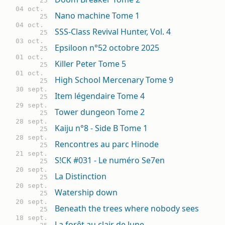
25
04 oct.
Nano machine Tome 1
25
04 oct.
SSS-Class Revival Hunter, Vol. 4
25
03 oct.
Epsiloon n°52 octobre 2025
25
01 oct.
Killer Peter Tome 5
25
01 oct.
High School Mercenary Tome 9
25
30 sept.
Item légendaire Tome 4
25
29 sept.
Tower dungeon Tome 2
25
28 sept.
Kaiju n°8 - Side B Tome 1
25
28 sept.
Rencontres au parc Hinode
25
21 sept.
S!CK #031 - Le numéro Se7en
25
20 sept.
La Distinction
25
20 sept.
Watership down
25
20 sept.
Beneath the trees where nobody sees
25
18 sept.
La forêt au clair de lune