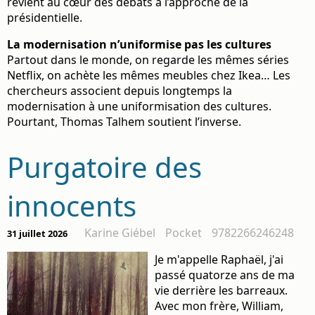
revient au cœur des débats à l’approche de la
présidentielle.
La modernisation n’uniformise pas les cultures
Partout dans le monde, on regarde les mêmes séries
Netflix, on achète les mêmes meubles chez Ikea… Les
chercheurs associent depuis longtemps la
modernisation à une uniformisation des cultures.
Pourtant, Thomas Talhem soutient l’inverse.
Purgatoire des
innocents
Karine Giébel
Pocket
9782266246248
31 juillet 2026
Je m'appelle Raphaël, j'ai
passé quatorze ans de ma
vie derrière les barreaux.
Avec mon frère, William,