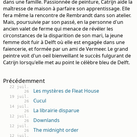
dans une famille. Passionnée de peinture, Catrijn aide la
maîtresse de maison à parfaire son apprentissage. Elle
fera même la rencontre de Rembrandt dans son atelier.
Mais, poursuivie par son passé, en la personne d'un
ancien valet de ferme qui menace de révéler les
circonstances de la disparition de son mari, la jeune
femme doit fuir à Delft où elle est engagée dans une
faïencerie, et formée par un ami de Vermeer. Le grand
peintre voit d'un oeil bienveillant le succès fulgurant de
Catrijn lorsqu'elle met au point le célèbre bleu de Delft.
Précédemment
22 juil.
Les mystères de Fleat House
26
19 juil.
Cucul
26
14 juil.
La librairie disparue
26
12 juil.
Downlands
26
12 juil.
The midnight order
26
12 juil.