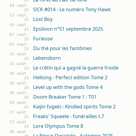
25
18 sept.
S!CK #014 - Le numéro Tony Hawk
25
12 sept.
Lost Boy
25
10 sept.
Epsiloon n°51 septembre 2025
25
07 sept.
Furieuse
25
01 sept.
Du thé pour les fantômes
25
31 août
Lebensborn
25
31 août
Le crétin qui a gagné la guerre froide
25
30 août
Hellsing - Perfect edition Tome 2
25
30 août
Level up with the gods Tome 4
25
30 août
Doom Breaker Tome 1 : T01
25
29 août
Kaijin fugeki : Kindled spirits Tome 2
25
27 août
Freaks' Squeele - funérailles t.7
25
27 août
Lore Olympus Tome 8
25
26 août
La Revue Dessinée - Automne 2025 -