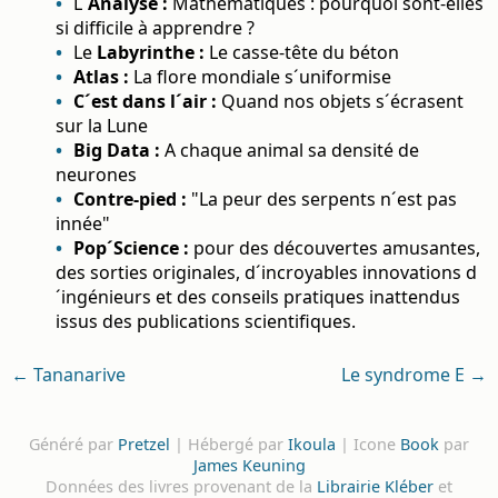
L´
Analyse :
Mathématiques : pourquoi sont-elles
si difficile à apprendre ?
Le
Labyrinthe :
Le casse-tête du béton
Atlas :
La flore mondiale s´uniformise
C´est dans l´air :
Quand nos objets s´écrasent
sur la Lune
Big Data :
A chaque animal sa densité de
neurones
Contre-pied :
"La peur des serpents n´est pas
innée"
Pop´Science :
pour des découvertes amusantes,
des sorties originales, d´incroyables innovations d
´ingénieurs et des conseils pratiques inattendus
issus des publications scientifiques.
← Tananarive
Le syndrome E →
Généré par
Pretzel
| Hébergé par
Ikoula
| Icone
Book
par
James Keuning
Données des livres provenant de la
Librairie Kléber
et