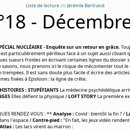
Liste de lecture
de
Jérémie Bertrand
n°18 - Décembr
PÉCIAL NUCLÉAIRE - Enquête sur un retour en grâce.
Touj
´est particulièrement périlleux face à un sujet aussi clivant
es sueurs froides en écrivant certaines lignes du dossier 
e savons, nous prenons ici le risque de mécontenter tout l
trempées. Il est sans doute plus facile d´écrire des articles 
s fixées à Epsiloon : la ligne de crête.
HISTOIRES : STUPÉFIANTS
La médecine psychédélique arri
NGES
Elles défient la physique /
LOFT STORY
La première ex
QUES RENDEZ-VOUS : **
Analyse :
Covid : bientôt la fin ? /
L
dans l´espace /
Contre-pied :
"En fait, les jeux vidéo rendent
Atlas :
Les lacs virent au marron :