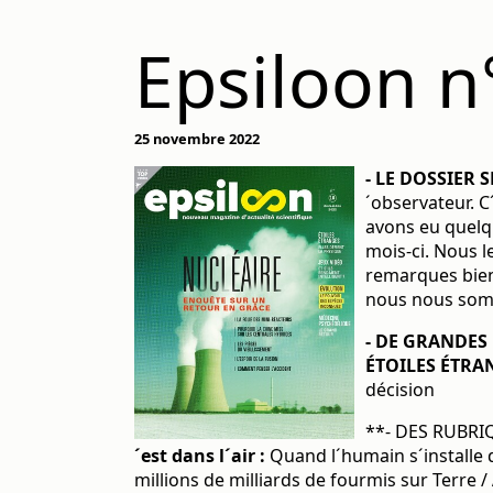
Epsiloon 
25 novembre 2022
- LE DOSSIER S
´observateur. C
avons eu quelqu
mois-ci. Nous l
remarques bien 
nous nous somme
- DE GRANDES 
ÉTOILES ÉTRA
décision
**- DES RUBRI
´est dans l´air :
Quand l´humain s´installe 
millions de milliards de fourmis sur Terre /