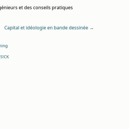
énieurs et des conseils pratiques
Capital et idéologie en bande dessinée →
ning
t
S!CK