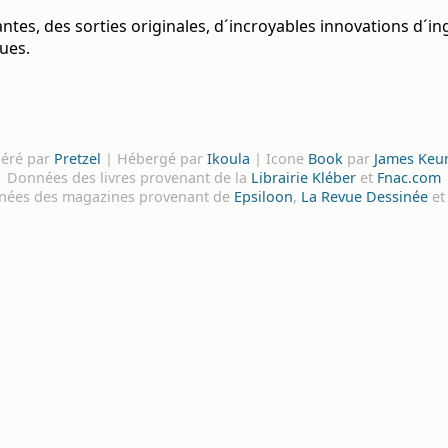
es, des sorties originales, d´incroyables innovations d´ing
ques.
éré par
Pretzel
| Hébergé par
Ikoula
| Icone
Book
par
James Keu
Données des livres provenant de la
Librairie Kléber
et
Fnac.com
nées des magazines provenant de
Epsiloon
,
La Revue Dessinée
e