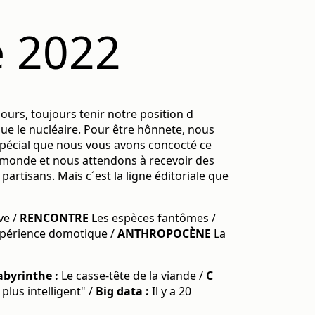
e 2022
ours, toujours tenir notre position d
 que le nucléaire. Pour être hônnete, nous
spécial que nous vous avons concocté ce
e monde et nous attendons à recevoir des
partisans. Mais c´est la ligne éditoriale que
ve /
RENCONTRE
Les espèces fantômes /
périence domotique /
ANTHROPOCÈNE
La
abyrinthe :
Le casse-tête de la viande /
C
 plus intelligent" /
Big data :
Il y a 20