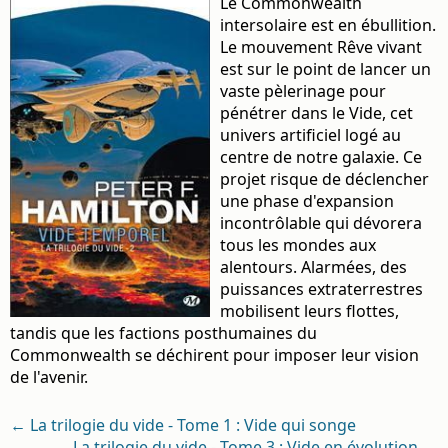
Le Commonwealth
intersolaire est en ébullition.
Le mouvement Rêve vivant
est sur le point de lancer un
vaste pèlerinage pour
pénétrer dans le Vide, cet
univers artificiel logé au
centre de notre galaxie. Ce
projet risque de déclencher
une phase d'expansion
incontrôlable qui dévorera
tous les mondes aux
alentours. Alarmées, des
puissances extraterrestres
mobilisent leurs flottes,
tandis que les factions posthumaines du
Commonwealth se déchirent pour imposer leur vision
de l'avenir.
← La trilogie du vide - Tome 1 : Vide qui songe
La trilogie du vide - Tome 3 : Vide en évolution →