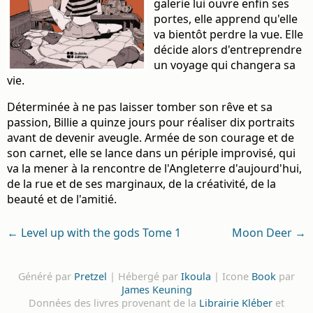
galerie lui ouvre enfin ses
portes, elle apprend qu'elle
va bientôt perdre la vue. Elle
décide alors d'entreprendre
un voyage qui changera sa
vie.
Déterminée à ne pas laisser tomber son rêve et sa
passion, Billie a quinze jours pour réaliser dix portraits
avant de devenir aveugle. Armée de son courage et de
son carnet, elle se lance dans un périple improvisé, qui
va la mener à la rencontre de l'Angleterre d'aujourd'hui,
de la rue et de ses marginaux, de la créativité, de la
beauté et de l'amitié.
← Level up with the gods Tome 1
Moon Deer →
Généré par
Pretzel
| Hébergé par
Ikoula
| Icone
Book
par
James Keuning
Données des livres provenant de la
Librairie Kléber
et