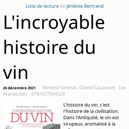
Liste de lecture
de
Jérémie Bertrand
L'incroyable
histoire du
vin
Benoist Simmat, Daniel Casanave
Les
26 décembre 2021
Arenes Eds
9791037504029
L'histoire du vin, c'est
l'histoire de la civilisation.
Dans l'Antiquité, le vin est
sirupeux, aromatisé à la