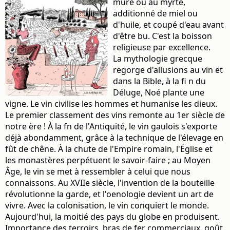
mûre ou au myrte,
additionné de miel ou
d'huile, et coupé d'eau avant
d'être bu. C'est la boisson
religieuse par excellence.
La mythologie grecque
regorge d'allusions au vin et
dans la Bible, à la fi n du
Déluge, Noé plante une
vigne. Le vin civilise les hommes et humanise les dieux.
Le premier classement des vins remonte au 1er siècle de
notre ère ! À la fn de l'Antiquité, le vin gaulois s'exporte
déjà abondamment, grâce à la technique de l'élevage en
fût de chêne. À la chute de l'Empire romain, l'Église et
les monastères perpétuent le savoir-faire ; au Moyen
Âge, le vin se met à ressembler à celui que nous
connaissons. Au XVIIe siècle, l'invention de la bouteille
révolutionne la garde, et l'oenologie devient un art de
vivre. Avec la colonisation, le vin conquiert le monde.
Aujourd'hui, la moitié des pays du globe en produisent.
Importance des terroirs, bras de fer commerciaux, goût